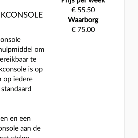
Prijs per week
€ 55.50
JKCONSOLE
Waarborg
€ 75.00
console
 hulpmiddel om
ereikbaar te
kconsole is op
n op iedere
 standaard
nen en een
onsole aan de