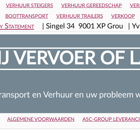
VERHUUR STEIGERS
VERHUUR GEREEDSCHAP
VER
BOOTTRANSPORT
VERHUUR TRAILERS
VERKOOP
y Statement
|
Singel 34 9001 XP Grou
|
Yv
J VERVOER OF L
ransport en Verhuur en uw probleem w
ALGEMENE VOORWAARDEN
ASC-GROUP LEVERANCI