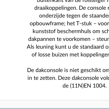
buitenkant van de rolsteiger 
draaikoppelingen. De console 
onderzijde tegen de staande
opbouwframe; het T-stuk – voor
kunststof beschermhuls om sc
dakpannen te voorkomen – steun
Als leuning kunt u de standaard
of losse buizen met koppelinge
De dakconsole is niet geschikt o
in te zetten. Deze dakconsole vo
de (11N)EN 1004.