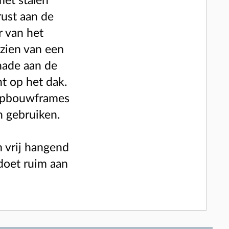
met stalen
rust aan de
r van het
zien van een
hade aan de
t op het dak.
 opbouwframes
n gebruiken.
m vrij hangend
ldoet ruim aan